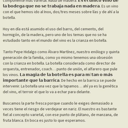
componente más varietal. Nada de madera. 𝗘𝘀 𝗲𝗹 𝘂́𝗻𝗶𝗰𝗼 𝘃𝗶𝗻𝗼 𝗱𝗲
𝗹𝗮 𝗯𝗼𝗱𝗲𝗴𝗮 𝗾𝘂𝗲 𝗻𝗼 𝘀𝗲 𝘁𝗿𝗮𝗯𝗮𝗷𝗮 𝗻𝗮𝗱𝗮 𝗲𝗻 𝗺𝗮𝗱𝗲𝗿𝗮. Es un vino
con el que hemos ido al Inox, dos/tres meses sobre lías y de ahí a la
botella.⁣
Hoy en día está asumido el uso del barro, del cemento, del
hormigón, de la madera, pero uno de los temas que no se ha
estudiado tanto en el mundo del vino es la crianza en botella.⁣
Tanto Pepe Hidalgo como Álvaro Martínez, nuestro enólogo y quinta
generación de la familia, como yo mismo tenemos una obsesión
con la crianza en botella. La botella considerada como director de
orquesta, entrenador, coach… punto de unión, el alfarero que pule
los vinos. 𝗟𝗮 𝗺𝗮𝗴𝗶𝗮 𝗱𝗲 𝗹𝗮 𝗯𝗼𝘁𝗲𝗹𝗹𝗮 𝗲𝘀 𝗽𝗮𝗿𝗮 𝗺í 𝘁𝗮𝗻 𝗼 𝗺𝗮́𝘀
𝗶𝗺𝗽𝗼𝗿𝘁𝗮𝗻𝘁𝗲 𝗾𝘂𝗲 𝗹𝗮 𝗯𝗮𝗿𝗿𝗶𝗰𝗮. De hecho en la barrica se puede
intervenir. La botella una vez que la tapamos… ahí ya es la genética
del vino, el terroir el que lo va a echar para delante. ⁣
Buscamos la parte fresca porque cuando le exiges demasiado a
veces tiene el riesgo de verdejear en nariz. El nuestro es bastante
fiel al concepto varietal, con ese punto de plátano, de manzana, de
fruta blanca. En boca es justo lo que esperamos. ⁣