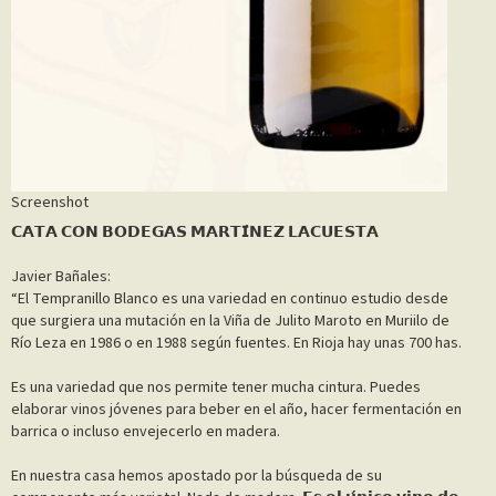
Screenshot
𝗖𝗔𝗧𝗔 𝗖𝗢𝗡 𝗕𝗢𝗗𝗘𝗚𝗔𝗦 𝗠𝗔𝗥𝗧𝗜́𝗡𝗘𝗭 𝗟𝗔𝗖𝗨𝗘𝗦𝗧𝗔
Javier Bañales:⁣
⁣“El Tempranillo Blanco es una variedad en continuo estudio desde
que surgiera una mutación en la Viña de Julito Maroto en Muriilo de
Río Leza en 1986 o en 1988 según fuentes. En Rioja hay unas 700 has.⁣
Es una variedad que nos permite tener mucha cintura. Puedes
elaborar vinos jóvenes para beber en el año, hacer fermentación en
barrica o incluso envejecerlo en madera.⁣
En nuestra casa hemos apostado por la búsqueda de su