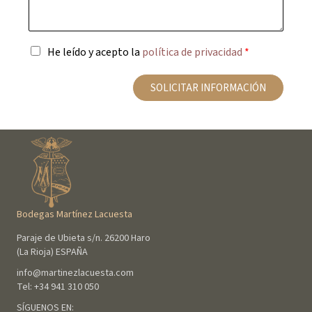
i
f
a
t
d
o
j
r
o
n
e
ó
s
o
*
A
He leído y acepto la
política de privacidad
*
n
*
d
c
i
e
e
c
SOLICITAR INFORMACIÓN
p
o
t
*
a
l
a
p
o
l
í
Bodegas Martínez Lacuesta
t
i
Paraje de Ubieta s/n. 26200 Haro
c
(La Rioja) ESPAÑA
a
info@martinezlacuesta.com
d
Tel:
+34 941 310 050
e
p
SÍGUENOS EN: